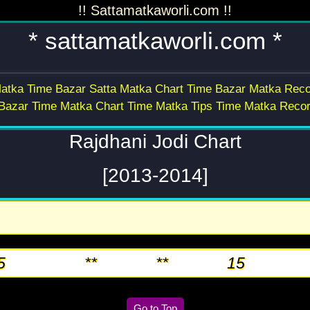
!! Sattamatkaworli.com !!
* sattamatkaworli.com *
atka Time Bazar Satta Matka Chart Time Bazar Matka Reco
Bazar Time Matka Chart Time Matka Tips Time Matka Recor
Rajdhani Jodi Chart
[2013-2014]
5
**
**
15
Go to Top