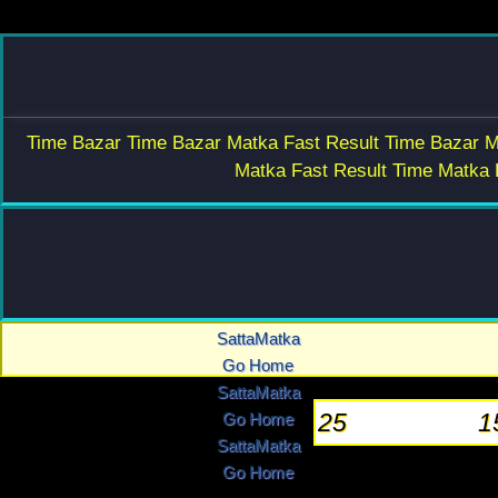
Time Bazar Time Bazar Matka Fast Result Time Bazar M
Matka Fast Result Time Matka 
SattaMatka
Go Home
SattaMatka
25
1
Go Home
SattaMatka
Go Home