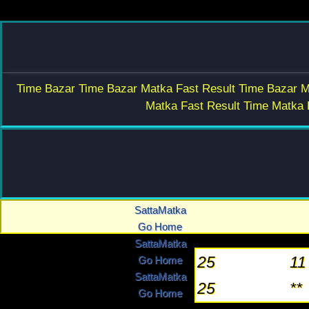
Time Bazar Time Bazar Matka Fast Result Time Bazar M
Matka Fast Result Time Matka 
SattaMatka
Go Home
SattaMatka
25
11
Go Home
SattaMatka
25
**
Go Home