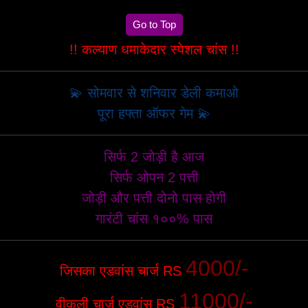
Go to Top
!! कल्याण धमाकेदार स्पेशल चांस !!
💫 सोमवार से शनिवार डेली कमाओ
पूरा हफ्ता ऑफर गेम 💫
सिर्फ 2 जोड़ी है आज
सिर्फ ओपन 2 पत्ती
जोड़ी और पत्ती दोनो पास होगी
गारंटी चांस १००% पास
4000/-
जिसका एडवांस चार्ज RS
11000/-
वीकली चार्ज एडवांस RS